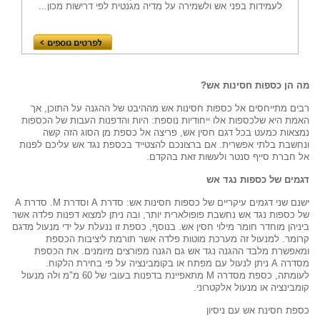
לעמידות בפני אש ולשמירה על מדיה מגנטית לפי דרישות מכון...
מה הן כספות חסינות אש?
רבים מתייחסים אל כספות חסינות אש מההיבט של ההגנה על התוכן, אך 
האמת היא שלכספות אלו ייחודיות נוספת: היות והדפנות העבות של הכספות 
נמצאות כמעט בכל דגם חסין אש, פריצה אל כספת מן הסוג הזה קשה 
ונחשבת בלתי אפשרית. אם ברצונכם להצטייד בכספת נגד אש עליכם לפנות 
אל חברת סייף סנטר ולעשות זאת בהקדם.
דגמים של כספות נגד אש
ישנם שני דגמים עיקריים של כספות חסינות אש: סדרת A וסדרת M. סדרת A 
של כספות נגד אש נחשבת פופולארית יותר, ובה ניתן למצוא דפנות פלדה אשר 
ביניהן מוחדר חומר מילוי חסין אש. בנוסף, כספת זו ננעלת על ידי מנעול מדגם 
קרומר. למנעול זה מערכת מוטות פלדה אשר תורמת ליציבות הכספת 
ומאפשרת מלבד ההגנה נגד אש גם הגנה מפורצים מיומנים. את הכספת 
מסדרה A ניתן לנעול עם מפתח או בקומבינציה על פי בחירת הלקוח. 
לעומתה, כספת מסדרה M מתאפיינת בדפנות בעובי של 60 מ"מ ולה מנעול 
קומבינציה או מנעול אלקטרוני.
כספת חסינת אש עם ניסיון