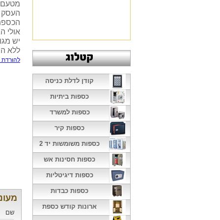
מטעם ס
העסק ו
הכספת 
אולי ה
יש מגוו
ללא הת
להורדת 
קודן לדלת כניסה
כספות ביתיות
כספות למשרד
כספות קיר
כספות משומשות יד 2
כספות חסינות אש
כספות דיגיטליות
כספות כבדות
מעוניינ
ארונות קודש כספת
שם