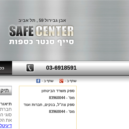
אבן גבירול 59 , תל אביב
03-6918591
כספ
שתף ב -
שתף ב -
מדר
תיקו
ספק משרד הביטחון
מס' - 83960044
תיאור 
ספק צה"ל, בנקים, חברות ועוד
חברת ס
מס' - 83960044
סוגי 
את הקו
דיגיטל