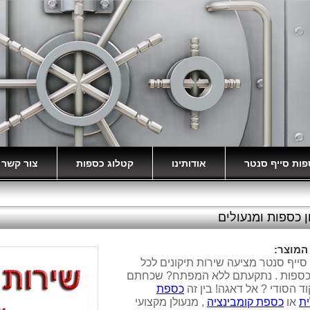
ות סייף סנטר
אודותינו
קטלוג כספות
צור קשר
יכים
איך לבחור כספת?
אופניים חשמליות
ן כספות ומנעולים
המוצר:
ייף סנטר מציעה שירות תיקונים לכל
הכספות . נתקעתם ללא המפתח? שכחתם
ד הסודי ? אל דאגה! בין זה
כספת
ית
או
כספת קומבינציה
, מנעולן מקצועי