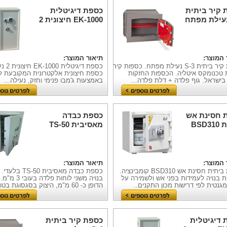
 קיר ביתית
כספת דיגיטלית
EK-1000 חיצונית 2
נעילות
 המוצר:
תיאור המוצר:
כספת קיר ביתית S-3 נעילת מפתח. כספות קיר
כספת דיגיטל
 טכנומקס איטליה. הכספות החזקות
כספת חיצונית אלקטרונית המקובעת ל
בישראל. גוף פלדה + דלת פלדה...
באמצעות ג'מבו פנימי וחזק, נעילה...
 חסינת אש
כספת כבדה
ביתית BSD310
מאסיבית TS-50
ינציה
בלעדי
 המוצר:
תיאור המוצר:
כספת ביתית חסינת אש BSD310 קומבינציה.
כספת כבדה מאסיבית 0
 בנויה לעמידות בפני אש ולשמירה על
בנויה משני לוחות פלדה 
גנטית לפי דרישות מכון התקנים..
הדופן כ- 60 מ"מ, היצוק בסגסוגת בטון...
 דיגיטלית
כספת קיר ביתית