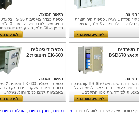
 המוצר:
תיאור המוצר:
כספת קיר פלדה YAW-1. כספות קיר תוצרת
כספת כבדה מאסיבית 5
סין, גוף פלדה + דלת פלדה 6 מ"מ, מנעול
בנויה משני לוחות פלדה 
..
הדופן כ- 60 מ"מ, היצוק בסגסוגת בטון...
 משרדית
כספת דיגיטלית
חסינת אש BSD670
EK-600 חיצונית 2
ינציה
נעילות
 המוצר:
תיאור המוצר:
כספת משרדית חסינת אש BSD670 קומבינציה.
כספת דיגיטלית 600
 בנויה לעמידות בפני אש ולשמירה על
כספת חיצונית אלקטרונית המקובעת ל
גנטית לפי דרישות מכון התקנים..
באמצעות ג'מבו פנימי וחזק, נעילה...
יף סנטר מציעה שירות נלווה לכספות: 
תיקון כספות
 , 
פורץ כספות
 , 
הובלת כספות
 ע