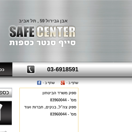
אבן גבירול 59 , תל אביב
03-6918591
כספ
שתף ב -
שתף ב -
מדר
כספ
ספק משרד הביטחון
מס' - 83960044
ספק צה"ל, בנקים, חברות ועוד
מס' - 83960044