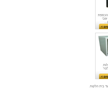
TS-3 בלעדי. הכספת
בעובי 3 מ"מ. עובי
EK- חיצונית 2 נעילות.
קיר
ד בית הלקוח.