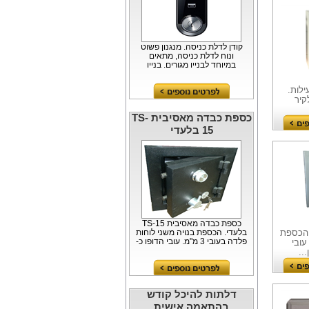
קודן לדלת כניסה. מנגנון פשוט
ונוח לדלת כניסה, מתאים
במיוחד לבניין מגורים, בניין
משרדים...
ית EK-1000 חיצונית 2 נעילות.
קיר
כספת כבדה מאסיבית TS-
15 בלעדי
כספת כבדה מאסיבית TS-15
TS-5 בלעדי. הכספת
בלעדי. הכספת בנויה משני לוחות
פלדה בעובי 3 מ"מ. עובי הדופן כ-
בעובי 3 מ"מ. עובי
60 מ"מ, היצוק בסגסוגת בטון...
דלתות להיכל קודש
בהתאמה אישית