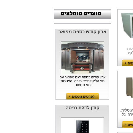
ארון קודש כספת מפואר
EK- חיצונית 2 נעילות.
קיר
ארון קודש כספת דגם מפואר עם
תא עליון לספרי תורה והפטרות
ותא תחתון...
קודן לדלת כניסה
נת אש משרדית BST670 דיגיטלית.
רה על