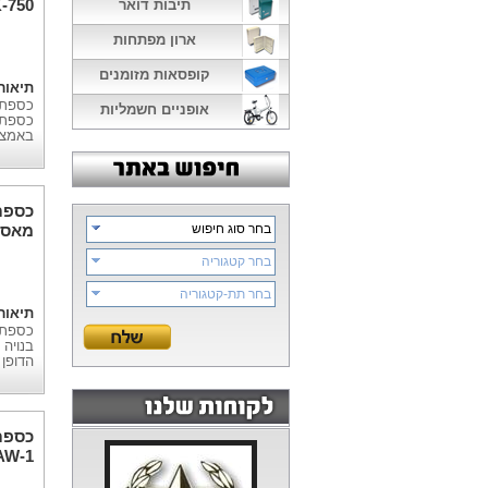
תיבות דואר
נעילו
ארון מפתחות
קופסאות מזומנים
תיאור
אופניים חשמליות
כספת 
באמצעו
כספת
בחר סוג חיפוש
בלעד
בחר קטגוריה
בחר תת-קטגוריה
תיאור
הדופן כ- 60 מ"מ, היצוק בס
כספת
AW-1