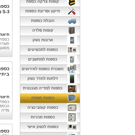
קופות צדקה כספת
כספת
תיקון ופריצת כספות
S-3 נעילת מפתח
הובלת כספות
קופות פלדה
תיאור
ארונות נשק
תוצרת
מסוגן 
כספות לתכשיטים
כספות למחשבים
כספת
השכרת כספות לאירועים
דלתות לחדר נשק
קומב
כספות למדיה מגננטית
תיאור
כספות מפתח
הכספת
כספות קומבינציה
מדיה מ
כספות מכניות
כספות לנשק אישי
כספת