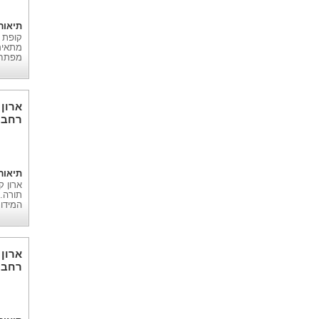
תיאור
קופת 
מתאים 
מפתח 
ארון
רחב 
תיאור
תורה. 
המידו
ארון
רחב 4 דלתות