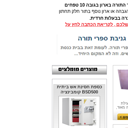
עפ"י ההלכה ששמענו מפי הרב מרדכי אליהו זצ"ל יש להניח את ספר התורה בארון בגובה 10 טפחים
הגבהה או ארון נוסף בתור חלק תחתון
רה בבעלות חרדית.
שלכם , לקריאת הכתבה לחץ על
כספת חסינת אש ביתית
BSD500 קומבינציה
עילת
 חזקה מאוד,