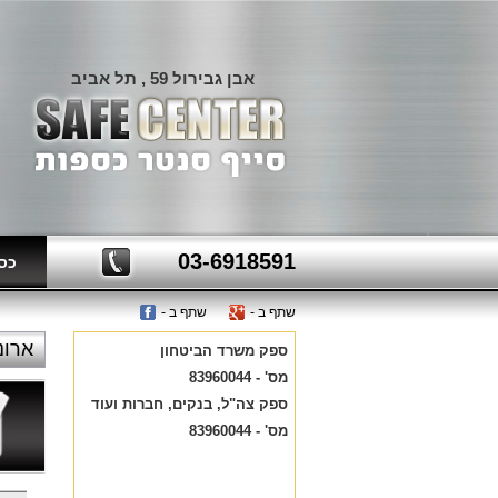
אבן גבירול 59 , תל אביב
03-6918591
כספ
שתף ב -
שתף ב -
מדר
ארונ
ספק משרד הביטחון
מס' - 83960044
ספק צה"ל, בנקים, חברות ועוד
מס' - 83960044