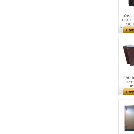
 כפולה
בריחים
שיוצאים מכל
תח כפול
דופן
מפתח +
ארון קודש רחב מאוד ומסוגל להכיל 5-6 ספרי
התאם
יות