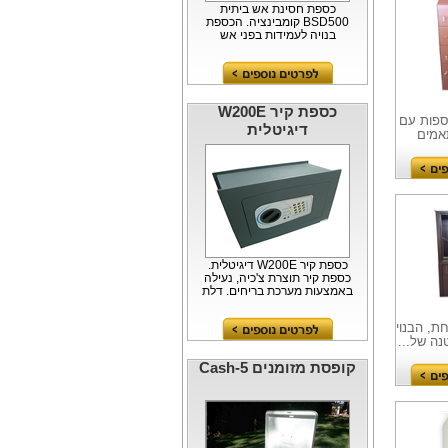
כספת חסינת אש ביתית
BSD500 קומבינציה. הכספת
בנויה לעמידות בפני אש
ולשמירה על מדיה מגנטית לפי
דרישות מכון...
כספת קיר W200E
ספות עם
דיגיטלית
תאמים
כספת קיר W200E דיגיטלית.
כספת קיר תוצרת צ'כיה, נעילה
באמצעות מערכת בריחים, דלת
10 מ"מ, חיתוך בלייזר...
ת, הבנוי
נה של...
קופסת מזומנים Cash-5