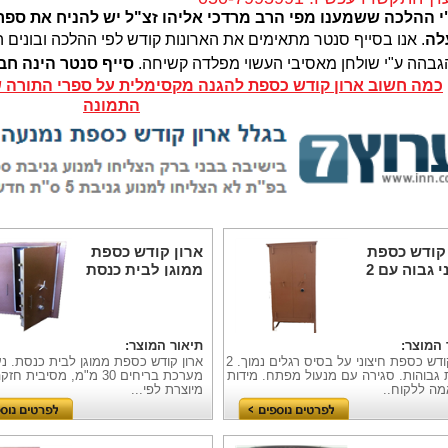
לה
.
אנו בסייף סנטר מתאימים את הארונות קודש
לפי ההלכה
ובונים 
גבהה ע"י שולחן מאסיבי העשוי מפלדה קשיחה.
סייף סנטר הינה חב
כמה חשוב ארון קודש כספת להגנה מקסימלית על ספרי התורה 
התמונה
 קודש כספת
ארון קודש כספת
חיצוני גבוה עם 2
ממוגן לבית כנסת
ת
 המוצר:
תיאור המוצר:
ארון קודש כספת חיצוני על בסיס רגלים נמוך. 2
ארון קודש כספת ממוגן לבית כנסת. נ
 גבוהות. סגירה עם מנעול מפתח. מידות
מערכת בריחים 30 מ"מ, מסיבית
ה ללקוח..
מיוצרת לפי...