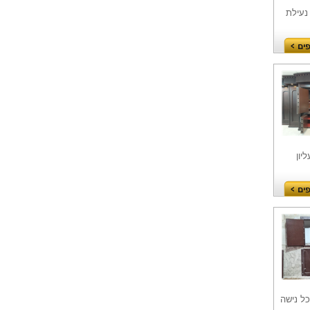
נעילת
יון
ל נישה