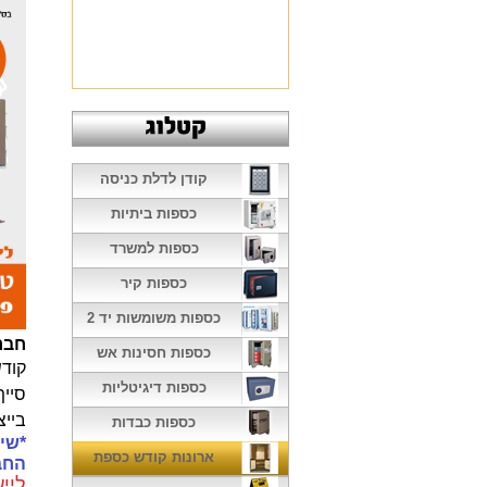
קודן לדלת כניסה
כספות ביתיות
כספות למשרד
כספות קיר
כספות משומשות יד 2
חברת 
כספות חסינות אש
קוד
כספות דיגיטליות
סייף
בייצ
כספות כבדות
*שימ
ארונות קודש כספת
החב
לייעו