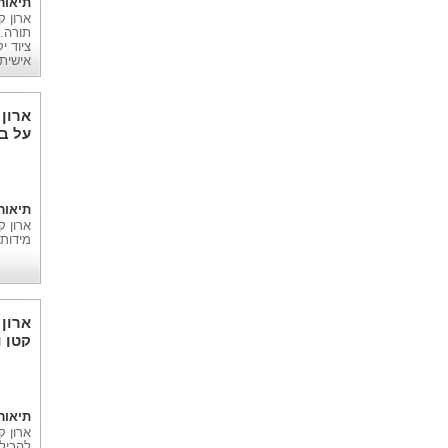
תיאור
תורה.
ציוד 
אישית.
ארון
על ב
תחתו
תיאור
ארון 
מידות
ארון
קטן 
אחת
תיאור
ארון ק