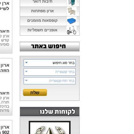
תיבות דואר
ארן 
לשילו
ארון מפתחות
קופסאות מזומנים
אופניים חשמליות
תיאור
ארון ק
סופיו
בחר סוג חיפוש
ארון
הזזה
בחר קטגוריה
בחר תת-קטגוריה
תיאור
תורה. 
בהיכל
מידות
ארון