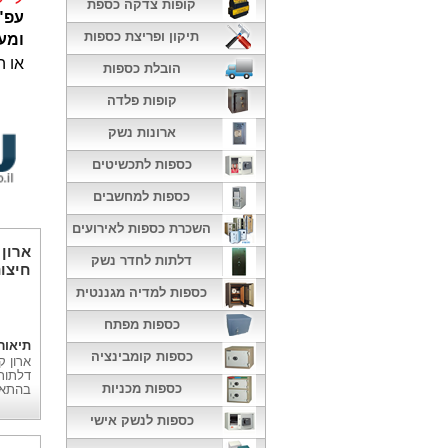
קופות צדקה כספת
תיקון ופריצת כספות
ומע
או ה
הובלת כספות
קופות פלדה
ארונות נשק
כספות לתכשיטים
כספות למחשבים
השכרת כספות לאירועים
ארון
דלתות לחדר נשק
דלתו
כספות למדיה מגננטית
כספות מפתח
תיאור
כספות קומבינציה
דלתות
כספות מכניות
בהתאמ
כספות לנשק אישי