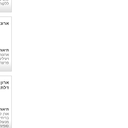
ללקוח
ארונו
תיאור
ויעיל
פריצה 
דלתו
תיאור
אורן ק
בריחים
סופיו