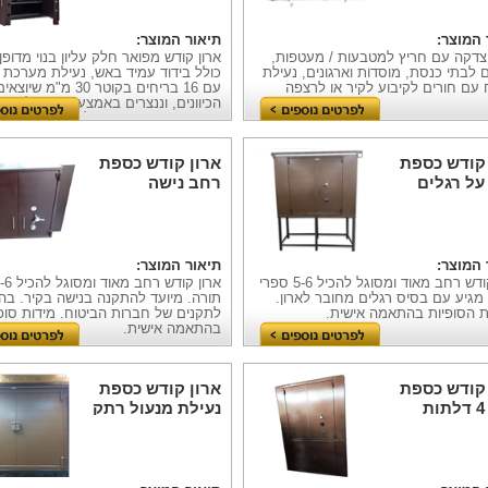
 המוצר:
תיאור המוצר:
צדקה עם חריץ למטבעות / מעטפות,
ארון קודש מפואר חלק עליון בנוי מדופן
לבתי כנסת, מוסדות וארגונים, נעילת
כולל בידוד עמיד באש, נעילת מערכת 
עם חורים לקיבוע לקיר או לרצפה
עם 16 בריחים בקוטר 30 מ"מ 
הכיוונים, וננצרים באמצעות מנעול מפ
שיניים + קומבינציה. חלק תחתון בנוי מ
פלדה כולל מערכת בריחים + מנעול 
מנעול קומבינציה כולל מדף במרכז
 קודש כספת
ארון קודש כספת
על רגלים
רחב נישה
 המוצר:
תיאור המוצר:
ארון קודש רחב מאוד ומסוגל להכיל 5-6 ספרי
מגיע עם בסיס רגלים מחובר לארון.
תורה. מיועד להתקנה בנישה בקיר. ב
ת הסופיות בהתאמה אישית.
לתקנים של חברות הביטוח. מידות סופ
בהתאמה אישית.
 קודש כספת
ארון קודש כספת
נעילת מנעול רתק