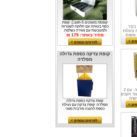
קופסת מזומנים Cash-5. קופת
בקיר.
כסף בטוחה עם חלוקה לשטרות
ולמטבעות עם מגירה נשלפת,
רי תורה. 2 דלתות ננעלות
מגיעה במספר צבעים...
מחיר באתר: 179 ₪
אישית
קופת צדקה כספת גדולה
מפלדה
ארון קודש עומד על רצפה או בתוך נישה. עם 2
י תורה. עפי תקנים
שית
קופת צדקה כספת גדולה
מפלדה. קופת צדקה עם נעילת
כספת להגנה מירבית מפני
שבירות וגנבות. קופות הצדקה
של...