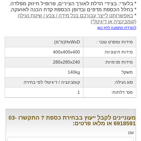
* בלעדי: בצידי הדלת לאורך הצירים, פרופיל חיזוק מפלדה.
* בחלל הכספת מדפים ובדופן הכספת קדח הכנה לאזעקה.
*
באפשרותנו לייצר עבורכם בכל מידה / צבע / שיטת נעילה
(קומבינציה או דיגיטלי)
להורדת התמונה לחץ כאן
מידות ומפרט טכני :
HxWxD(מ"מ)
מידות חיצוניות:
400x400x400
מידות פנימיות:
280x280x240
משקל:
140kg
סוג נעילה:
קומבינציה / דיגיטלי לפי בחירה
מס' דלתות:
1
מעוניינים לקבל ייעוץ בבחירת כספת ? התקשרו 03-
6918591 או מלאו פרטים:
שם