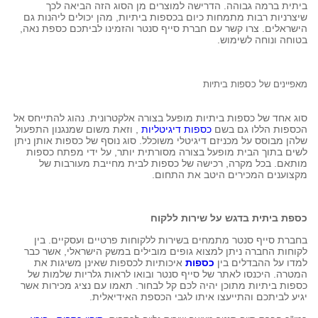
ביתית ברמה גבוהה. הדרישה למוצרים מן הסוג הזה הביאה לכך 
שיצרניות רבות מתמחות כיום בכספות ביתיות, מהן יכולים ליהנות גם 
הישראלים. צרו קשר עם חברת סייף סנטר והזמינו לביתכם כספת נאה, 
בטוחה ונוחה לשימוש.
מאפיינים
של כספות ביתיות
סוג אחד של כספות ביתיות מופעל בצורה אלקטרונית. נהוג להתייחס אל 
הכספות הללו גם בשם 
כספות דיגיטליות
 , וזאת משום שמנגנון התפעול 
שלהן מבוסס על מכניזם דיגיטלי משוכלל. סוג נוסף של כספות אותן ניתן 
לשים בתוך הבית מופעל בצורה מסורתית יותר, על ידי מפתח כספות 
מותאם. בכל מקרה, רכישה של כספות לבית מחייבת מעורבות של 
מקצוענים המכירים היטב את התחום. 
כספת ביתית בדגש על שירות ללקוח
בחברת סייף סנטר מתמחים בשירות ללקוחות פרטיים ועסקיים. בין 
לקוחות החברה ניתן למצוא גופים מובילים במשק הישראלי, אשר כבר 
למדו על ההבדלים בין 
כספות
 איכותיות לכספות שאינן משיגות את 
המטרה. היכנסו לאתר של סייף סנטר ובואו לראות גלריות שלמות של 
כספות ביתיות מתוכן יהיה לכם קל לבחור. תאמו עם נציג מכירות אשר 
יגיע לביתכם והתייעצו איתו לגבי הכספת האידיאלית.