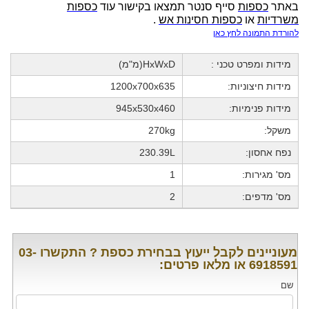
באתר
כספות
סייף סנטר תמצאו בקישור עוד
כספות
משרדיות
או
כספות חסינות אש
.
להורדת התמונה לחץ כאן
מידות ומפרט טכני :
HxWxD(מ"מ)
מידות חיצוניות:
1200x700x635
מידות פנימיות:
945x530x460
משקל:
270kg
נפח אחסון:
230.39L
מס' מגירות:
1
מס' מדפים:
2
מעוניינים לקבל ייעוץ בבחירת כספת ? התקשרו 03-
6918591 או מלאו פרטים:
שם