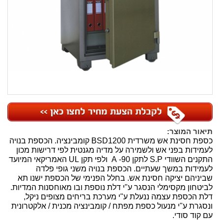
תיאור המוצר:
כספת חסינת אש משרדית BSD1200 קומבינציה.
הכספת בנויה
לעמידות בפני אש ולשמירה על מדיה מגנטית לפי דרישות מכון
התקנים השוודי S.P לתקן 90- A ולפי תקן UL האמריקאי המיועד
לעמידות במשך שעתיים. הכספת בנויה משני גופי פלדה
שביניהם יציקה חסינת אש. בחלל הפנימי של הכספת ישנו תא
לביטחון מקסימלי הנסגר ע"י דלת נוספת ובו מאוחסנות המדיות.
דלת הכספת עצמה ננעלת ע"י מערכת בריחים מצופים ניקל,
ונסגרת ע"י מנעול כספת מפתח / קומבינציה מכנית / אלקטרונית
עם קוד סודי.