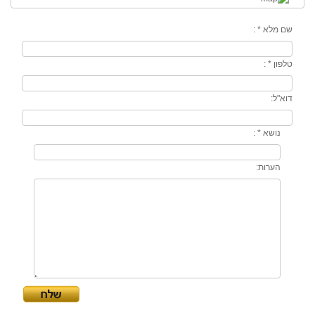
שם מלא
* :
טלפון
* :
דוא"ל
:
נושא
* :
הערות
: